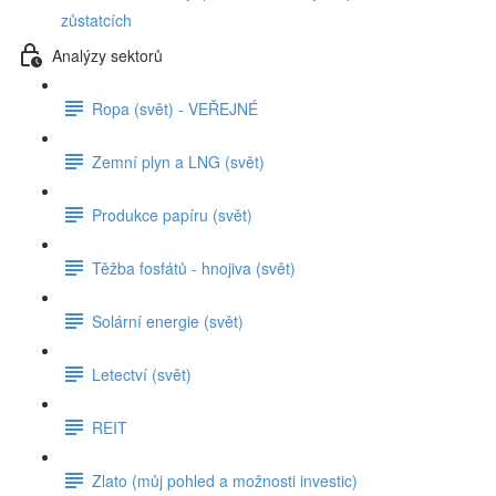
zůstatcích
Analýzy sektorů
Ropa (svět) - VEŘEJNÉ
Zemní plyn a LNG (svět)
Produkce papíru (svět)
Těžba fosfátů - hnojiva (svět)
Solární energie (svět)
Letectví (svět)
REIT
Zlato (můj pohled a možnosti investic)