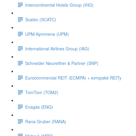
Intercontinental Hotels Group (IHG)
Scatec (SCATC)
UPM-Kymmene (UPM)
International Airlines Group (IAG)
Schneider Neureither & Partner (SNP)
Eurocommercial REIT (ECMPA) + evropské REITy
TomTom (TOM2)
Enagás (ENG)
Rana Gruber (RANA)
Mobruk (MBR)