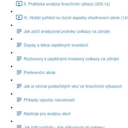
II. Praktická analýza finančních výkazů (205:12)
III. Hlubší pohled na různé aspekty ohodnocení akcie (14
Jak začít analyzovat podniky (odkazy na zdroje)
Dopisy a lekce úspěšných investorů
Rozhovory s úspěšnými investory (odkazy na zdroje)
Preferenční akcie
Jak si všímat podezřelých věcí ve finančních výkazech
Příklady výpočtu návratnosti
Nástroje pro analýzu akcií
Jak řídit portfolio - kdy přikupovat při poklesu