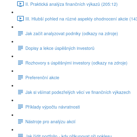
II. Praktická analýza finančních výkazů (205:12)
III. Hlubší pohled na různé aspekty ohodnocení akcie (14
Jak začít analyzovat podniky (odkazy na zdroje)
Dopisy a lekce úspěšných investorů
Rozhovory s úspěšnými investory (odkazy na zdroje)
Preferenční akcie
Jak si všímat podezřelých věcí ve finančních výkazech
Příklady výpočtu návratnosti
Nástroje pro analýzu akcií
Jak řídit portfolio - kdy přikupovat při poklesu