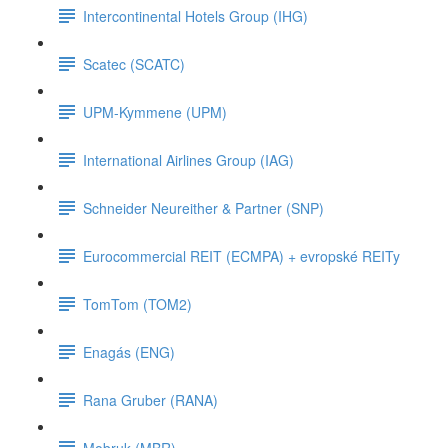
Intercontinental Hotels Group (IHG)
Scatec (SCATC)
UPM-Kymmene (UPM)
International Airlines Group (IAG)
Schneider Neureither & Partner (SNP)
Eurocommercial REIT (ECMPA) + evropské REITy
TomTom (TOM2)
Enagás (ENG)
Rana Gruber (RANA)
Mobruk (MBR)