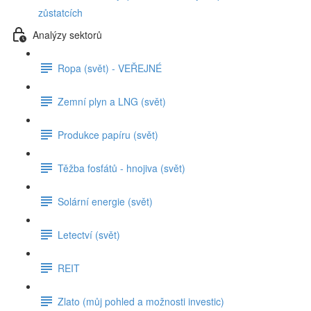
zůstatcích
Analýzy sektorů
Ropa (svět) - VEŘEJNÉ
Zemní plyn a LNG (svět)
Produkce papíru (svět)
Těžba fosfátů - hnojiva (svět)
Solární energie (svět)
Letectví (svět)
REIT
Zlato (můj pohled a možnosti investic)