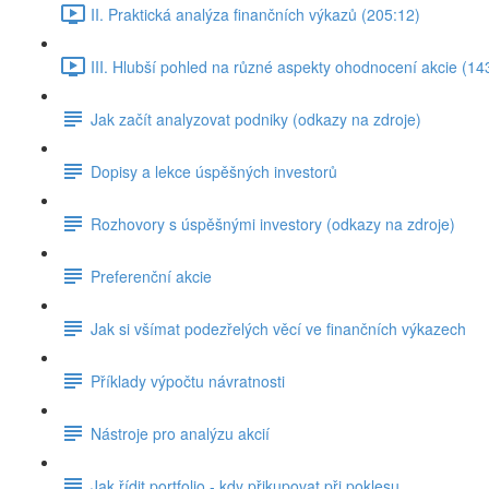
II. Praktická analýza finančních výkazů (205:12)
III. Hlubší pohled na různé aspekty ohodnocení akcie (14
Jak začít analyzovat podniky (odkazy na zdroje)
Dopisy a lekce úspěšných investorů
Rozhovory s úspěšnými investory (odkazy na zdroje)
Preferenční akcie
Jak si všímat podezřelých věcí ve finančních výkazech
Příklady výpočtu návratnosti
Nástroje pro analýzu akcií
Jak řídit portfolio - kdy přikupovat při poklesu